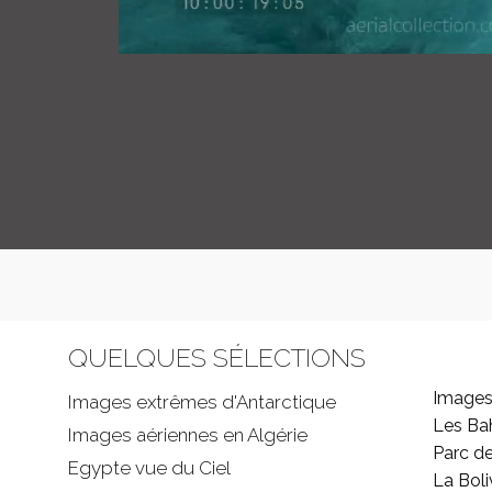
QUELQUES SÉLECTIONS
Images
Images extrêmes d'
Antarctique
Les B
Images aériennes en Algérie
Parc d
Egypte vue du Ciel
La Boli