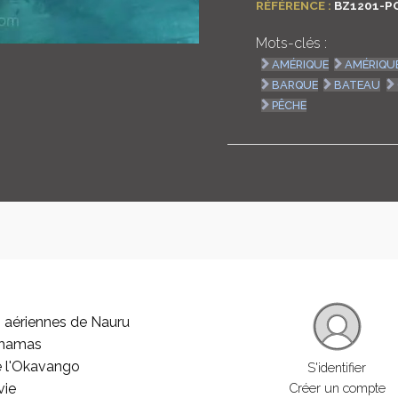
RÉFÉRENCE :
BZ1201-P
Mots-clés :
AMÉRIQUE
AMÉRIQU
BARQUE
BATEAU
PÊCHE
 aériennes de Nauru
ahamas
e l'Okavango
S'identifier
vie
Créer un compte