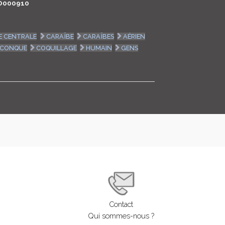
O000910
LOGIN
E CENTRALE
CARAÏBE
CARAÏBES
AÉRIEN
ENGLISH
CONQUE
COQUILLAGE
HUMAIN
GENS
Contact
Qui sommes-nous ?