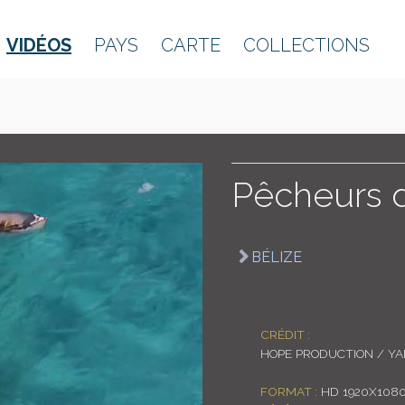
VIDÉOS
PAYS
CARTE
COLLECTIONS
Pêcheurs 
BÉLIZE
CRÉDIT :
HOPE PRODUCTION / Y
FORMAT :
HD 1920X108