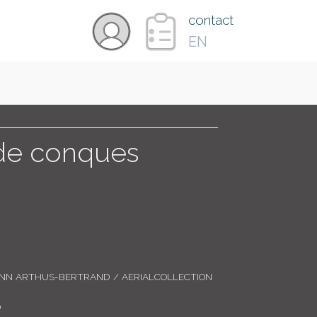
×
contact
EN
VIDÉOS
PAYS
de conques
CARTE
COLLECTIONS
ANN ARTHUS-BERTRAND / AERIALCOLLECTION
0