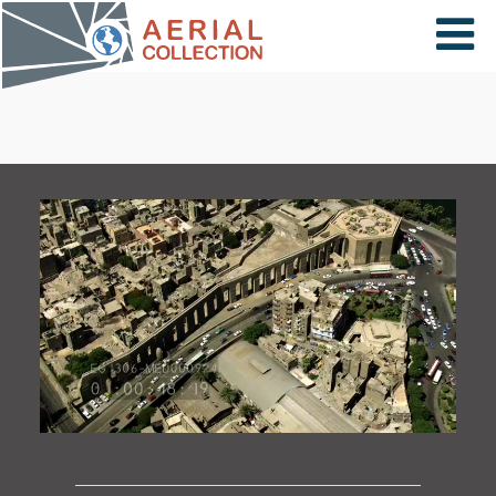
×
VIDÉOS
PAYS
CARTE
COLLECTIONS