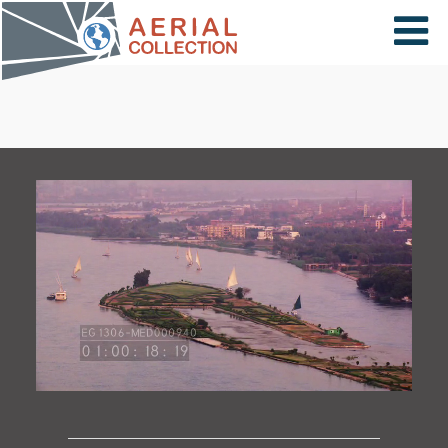
×
VIDÉOS
PAYS
CARTE
COLLECTIONS