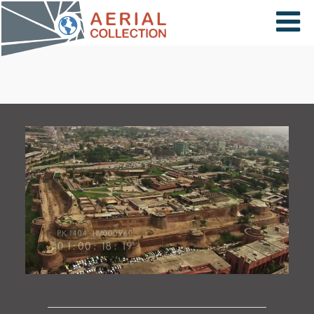
×
VIDÉOS
PAYS
CARTE
COLLECTIONS