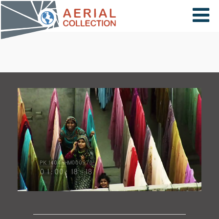
×
VIDÉOS
PAYS
CARTE
COLLECTIONS