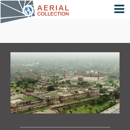
×
VIDÉOS
PAYS
CARTE
COLLECTIONS