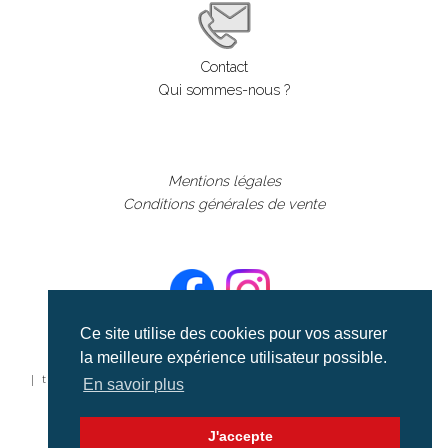
Contact
Qui sommes-nous ?
Mentions légales
Conditions générales de vente
Ce site utilise des cookies pour vos assurer
la meilleure expérience utilisateur possible.
©aerialcollection marque déposée 2024
| tous droits réservés | aerialcollection.fr banque d'images
En savoir plus
aériennes et documentaires video et cinéma |
J'accepte