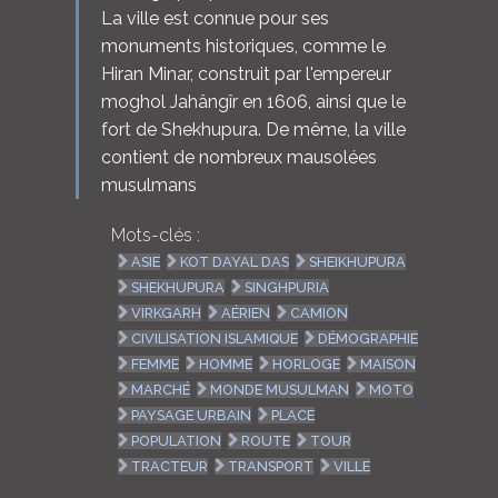
La ville est connue pour ses
monuments historiques, comme le
Hiran Minar, construit par l'empereur
moghol Jahângîr en 1606, ainsi que le
fort de Shekhupura. De même, la ville
contient de nombreux mausolées
musulmans
Mots-clés :
ASIE
KOT DAYAL DAS
SHEIKHUPURA
SHEKHUPURA
SINGHPURIA
VIRKGARH
AÉRIEN
CAMION
CIVILISATION ISLAMIQUE
DÉMOGRAPHIE
FEMME
HOMME
HORLOGE
MAISON
MARCHÉ
MONDE MUSULMAN
MOTO
PAYSAGE URBAIN
PLACE
POPULATION
ROUTE
TOUR
TRACTEUR
TRANSPORT
VILLE