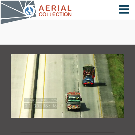
×
VIDÉOS
PAYS
CARTE
COLLECTIONS