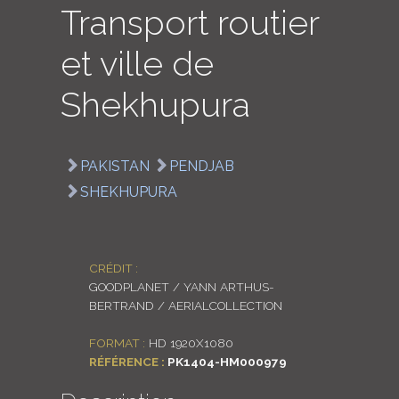
Transport routier
LOGIN
et ville de
ENGLISH
Shekhupura
PAKISTAN
PENDJAB
SHEKHUPURA
CRÉDIT :
GOODPLANET / YANN ARTHUS-
BERTRAND / AERIALCOLLECTION
FORMAT :
HD 1920X1080
RÉFÉRENCE :
PK1404-HM000979