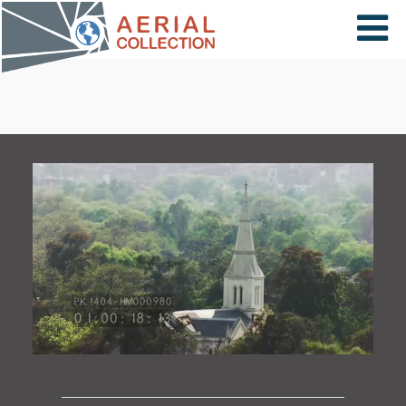
×
VIDÉOS
PAYS
CARTE
COLLECTIONS