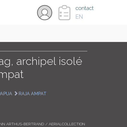
×
contact
EN
VIDÉOS
PAYS
g, archipel isolé
Ampat
CARTE
PAPUA
RAJA AMPAT
COLLECTIONS
ANN ARTHUS-BERTRAND / AERIALCOLLECTION