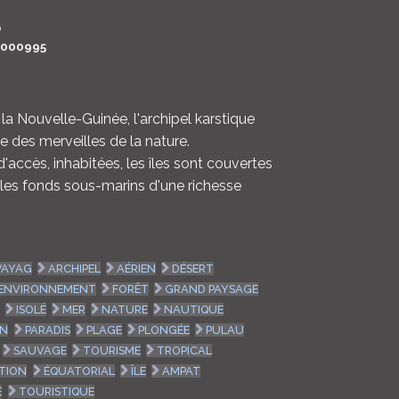
LOGIN
0
O000995
ENGLISH
la Nouvelle-Guinée, l'archipel karstique
 des merveilles de la nature.
d'accès, inhabitées, les îles sont couvertes
 les fonds sous-marins d'une richesse
AYAG
ARCHIPEL
AÉRIEN
DÉSERT
ENVIRONNEMENT
FORÊT
GRAND PAYSAGE
ISOLÉ
MER
NATURE
NAUTIQUE
AN
PARADIS
PLAGE
PLONGÉE
PULAU
SAUVAGE
TOURISME
TROPICAL
TION
ÉQUATORIAL
ÎLE
AMPAT
E
TOURISTIQUE