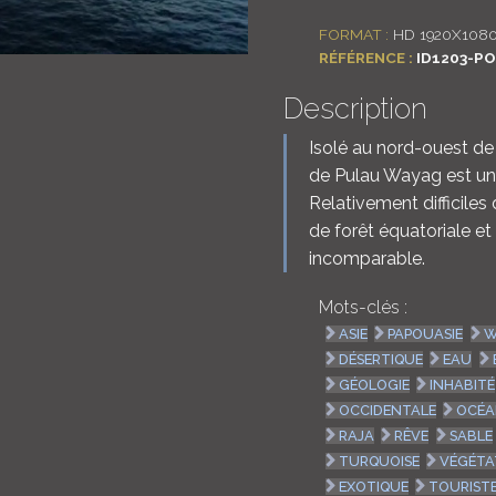
FORMAT :
HD 1920X108
RÉFÉRENCE :
ID1203-P
Description
Isolé au nord-ouest de 
de Pulau Wayag est une
Relativement difficiles 
de forêt équatoriale et
incomparable.
Mots-clés :
ASIE
PAPOUASIE
W
DÉSERTIQUE
EAU
GÉOLOGIE
INHABITÉ
OCCIDENTALE
OCÉ
RAJA
RÊVE
SABLE
TURQUOISE
VÉGÉTA
EXOTIQUE
TOURIST