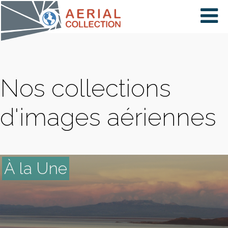
×
VIDÉOS
Nos collections
PAYS
d'images aériennes
CARTE
À la Une
COLLECTIONS