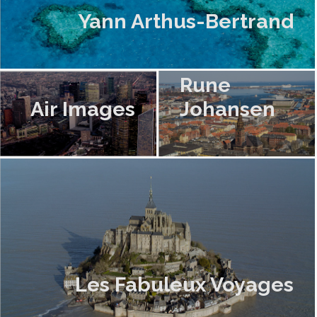
Yann Arthus-Bertrand
Rune
Air Images
Johansen
Les Fabuleux Voyages