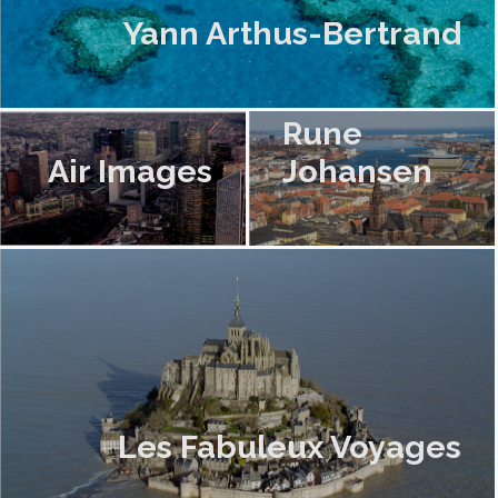
Yann Arthus-Bertrand
Rune
Air Images
Johansen
Les Fabuleux Voyages