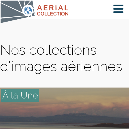
×
VIDÉOS
Nos collections
PAYS
d'images aériennes
CARTE
À la Une
COLLECTIONS